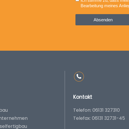
Ich stimme zu, dass mei
Bearbeitung meines Anlie
Absenden
Kontakt
bau
Telefon: 06131 327310
nternehmen
Telefax: 06131 32731-45
sselfertigbau