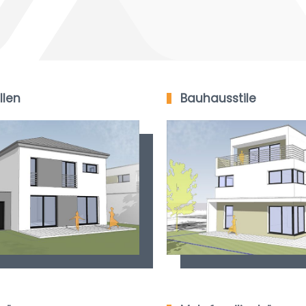
llen
Bauhausstile