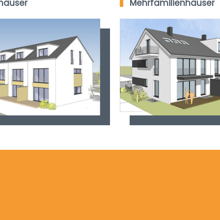
häuser
Mehrfamilienhäuser