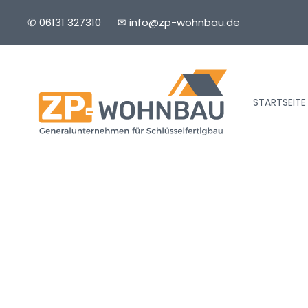
✆ 06131 327310
✉ info@zp-wohnbau.de
STARTSEITE